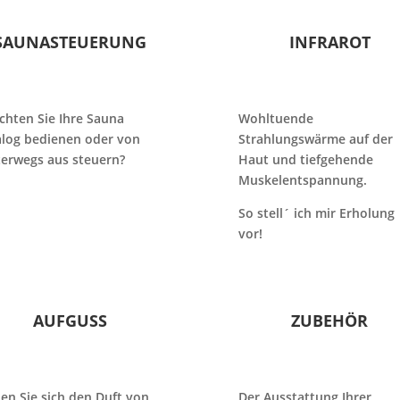
SAUNASTEUERUNG
INFRAROT
hten Sie Ihre Sauna
Wohltuende
log bedienen oder von
Strahlungswärme auf der
erwegs aus steuern?
Haut und tiefgehende
Muskelentspannung.
So stell´ ich mir Erholung
vor!
AUFGUSS
ZUBEHÖR
en Sie sich den Duft von
Der Ausstattung Ihrer