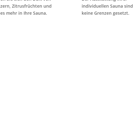
zern, Zitrusfrüchten und
individuellen Sauna sind
les mehr in Ihre Sauna.
keine Grenzen gesetzt.
Ich bin für Sie da!
it vielen Jahren gestalte ich für meine Kunden mit viel Kreativität 
lfühlort in ihrem Zuhause. Lassen auch Sie sich inspirieren!“