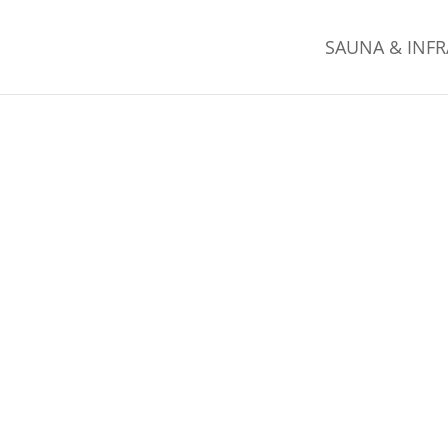
SAUNA & INF
USSENSAU
KLICH IST, WER DAS LEBEN GENIE