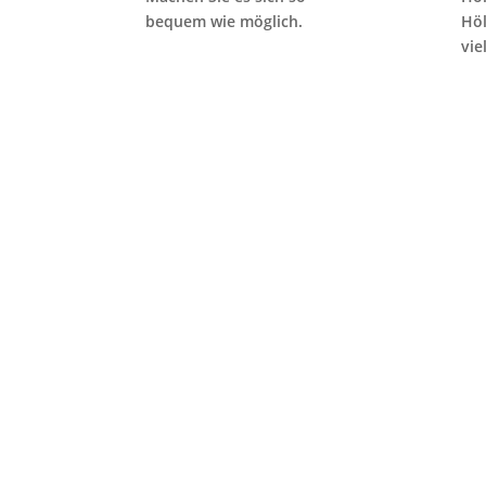
bequem wie möglich.
Höl
vie
„Se
Woh