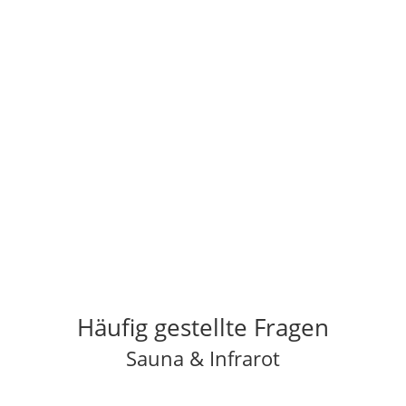
Telefon

Hein Sauna: +49 (0)175 9467148
vor Ort

Deggendorfer Str. 72 a
94447 Plattling
Häufig gestellte Fragen
Sauna & Infrarot