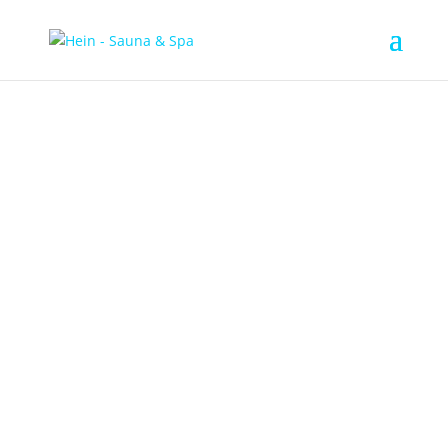
SAUNA &
INFRAROT
WÄRME, DIE UNTER DIE HAUT
GEHT.